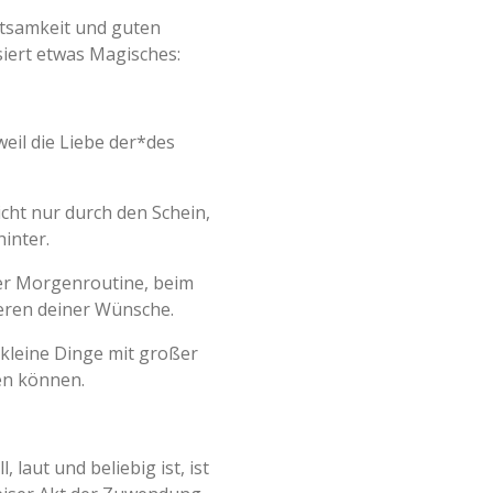
htsamkeit und guten
iert etwas Magisches:
eil die Liebe der*des
icht nur durch den Schein,
inter.
 der Morgenroutine, beim
eren deiner Wünsche.
s kleine Dinge mit großer
en können.
l, laut und beliebig ist, ist