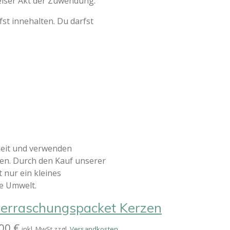
eiser Akt der Zuwendung.
rfst innehalten. Du darfst
keit und verwenden
ien. Durch den Kauf unserer
 nur ein kleines
e Umwelt.
erraschungspacket Kerzen
00 €
inkl. MwSt zzgl.
Versandkosten