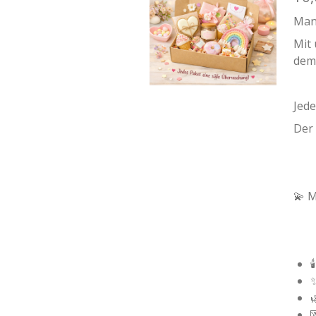
Manc
Mit
dem
Jede
Der 
💫 M
✨

