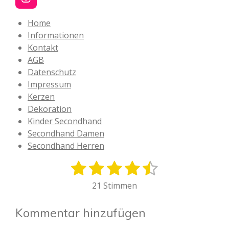
I
n
s
Home
t
Informationen
a
Kontakt
g
AGB
r
a
Datenschutz
m
Impressum
Kerzen
Dekoration
Kinder Secondhand
Secondhand Damen
Secondhand Herren
1
2
3
4
5
B
B
e
e
S
S
S
S
S
21 Stimmen
w
w
t
t
t
t
t
e
e
r
Kommentar hinzufügen
e
e
e
e
e
r
t
t