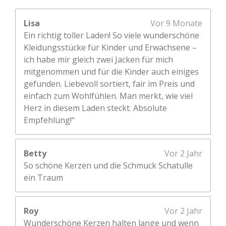
7
S
Lisa
Vor 9 Monate
t
Ein richtig toller Laden! So viele wunderschöne
e
Kleidungsstücke für Kinder und Erwachsene –
r
ich habe mir gleich zwei Jacken für mich
n
mitgenommen und für die Kinder auch einiges
e
gefunden. Liebevoll sortiert, fair im Preis und
einfach zum Wohlfühlen. Man merkt, wie viel
Herz in diesem Laden steckt. Absolute
Empfehlung!“
Betty
Vor 2 Jahr
So schöne Kerzen und die Schmuck Schatulle
ein Traum
Roy
Vor 2 Jahr
Wunderschöne Kerzen halten lange und wenn