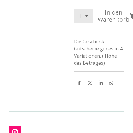
In den
Warenkorb
Die Geschenk
Gutscheine gib es in 4
Variationen. ( Höhe
des Betrages)
T
T
T
T
e
e
e
e
i
i
i
i
l
l
l
l
e
e
e
e
n
n
n
n