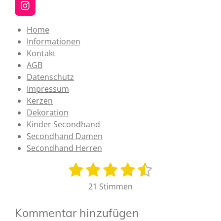
I
n
s
Home
t
Informationen
a
Kontakt
g
AGB
r
a
Datenschutz
m
Impressum
Kerzen
Dekoration
Kinder Secondhand
Secondhand Damen
Secondhand Herren
1
2
3
4
5
B
B
e
e
S
S
S
S
S
21 Stimmen
w
w
t
t
t
t
t
e
e
r
Kommentar hinzufügen
e
e
e
e
e
r