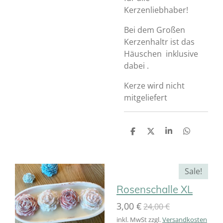
Kerzenliebhaber!
Bei dem Großen
Kerzenhaltr ist das
Häuschen inklusive
dabei .
Kerze wird nicht
mitgeliefert
T
T
T
T
e
e
e
e
i
i
i
i
l
l
l
l
e
e
e
e
Sale!
n
n
n
n
Rosenschalle XL
3,00 €
24,00 €
inkl. MwSt zzgl.
Versandkosten