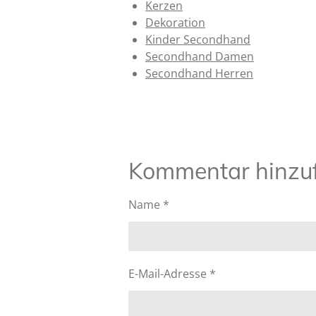
Kerzen
Dekoration
Kinder Secondhand
Secondhand Damen
Secondhand Herren
B
e
w
e
Kommentar hinzu
r
t
u
Name *
n
g
:
4
E-Mail-Adresse *
.
6