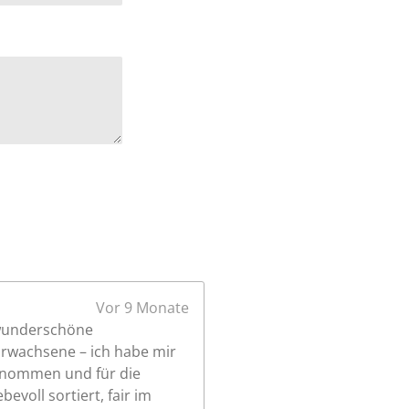
d
e
n
Vor 9 Monate
e wunderschöne
Erwachsene – ich habe mir
genommen und für die
evoll sortiert, fair im