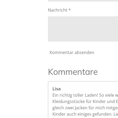
6
6
Nachricht *
6
6
6
6
6
6
Kommentar absenden
6
6
6
Kommentare
7
S
t
Lisa
e
Ein richtig toller Laden! So viel
r
Kleidungsstücke für Kinder und 
n
gleich zwei Jacken für mich mit
e
Kinder auch einiges gefunden. Lieb