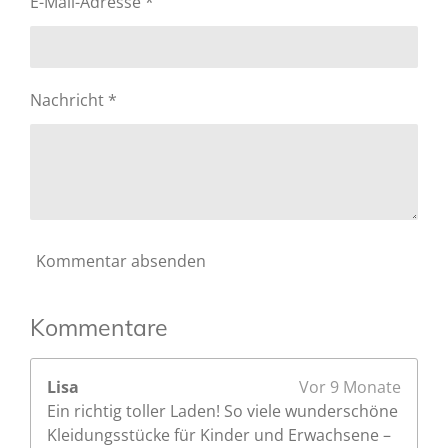
E-Mail-Adresse *
4
s
e
.
n
6
d
6
e
Nachricht *
6
n
6
6
6
6
6
6
Kommentar absenden
6
6
6
Kommentare
7
S
Lisa
Vor 9 Monate
t
Ein richtig toller Laden! So viele wunderschöne
e
Kleidungsstücke für Kinder und Erwachsene –
r