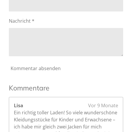
e
.
n
6
d
6
e
Nachricht *
6
n
6
6
6
6
6
6
Kommentar absenden
6
6
6
Kommentare
7
S
Lisa
Vor 9 Monate
t
Ein richtig toller Laden! So viele wunderschöne
e
Kleidungsstücke für Kinder und Erwachsene –
r
ich habe mir gleich zwei Jacken für mich
n