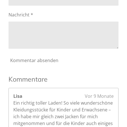
n
6
d
6
e
Nachricht *
6
n
6
6
6
6
6
6
Kommentar absenden
6
6
6
Kommentare
7
S
Lisa
Vor 9 Monate
t
Ein richtig toller Laden! So viele wunderschöne
e
Kleidungsstücke für Kinder und Erwachsene –
r
ich habe mir gleich zwei Jacken für mich
n
mitgenommen und für die Kinder auch einiges
e