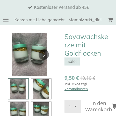
Zum
Kostenloser Versand ab 45€
Hauptinhalt
springen
Kerzen mit Liebe gemacht - MamaMarkt_dini
Soyawachske
rze mit
Goldflocken
Sale!
9,50 €
10,10 €
inkl. MwSt zzgl.
Versandkosten
In den
Warenkorb